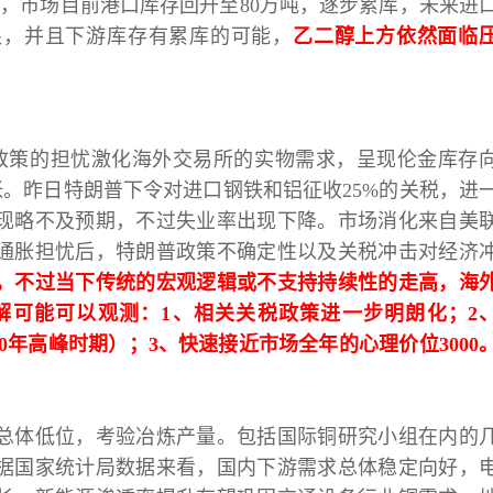
近，市场目前港口库存回升至80万吨，逐步累库，未来进
限，并且下游库存有累库的可能，
乙二醇上方依然面临
政策的担忧激化海外交易所的实物需求，呈现伦金库存
紧张。昨日特朗普下令对进口钢铁和铝征收25%的关税，进
现略不及预期，不过失业率出现下降。市场消化来自美
通胀担忧后，特朗普政策不确定性以及关税冲击对经济
，不过当下传统的宏观逻辑或不支持持续性的走高，海
解可能可以观测：
1、相关关税政策进一步明朗化；2
20年高峰时期）；3、快速接近市场全年的心理价位3000
总体低位，考验冶炼产量。包括国际铜研究小组在内的
。根据国家统计局数据来看，国内下游需求总体稳定向好，