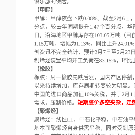
俱乐部的保险。
【甲醇】
甲醇：甲醇夜盘下跌
0.08%。截至2月6
分点，较去年同期提升1.47个百分点。
日，沿海地区甲醇库存在103.05万吨（
1.15万吨，增幅为1.13%，同比上升24
创资讯不完全统计，预计2月7日至2月23日
制烯烃装置平均开工负荷在83.15%，环比上
【橡胶】
橡胶：周一橡胶先跌后涨，国内产区停割
以来持续增加，库存周期转变较为明显。
中国的进口商品加征10%关税，并于2月
需求，压制价格。
短期胶价多空夹杂，走
【聚烯烃】
聚烯烃：线性
LL，中石化平稳，中石油平
基本面聚烯烃自身供需平稳，同时受到原