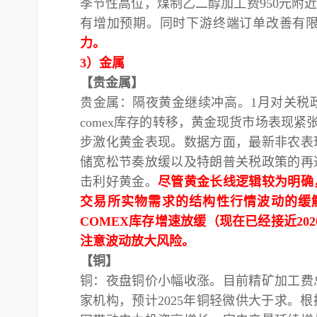
季节性高位，煤制乙二醇加工费950元附
有增加预期。同时下游终端订单改善有
力。
3）金属
【贵金属】
贵金属：隔夜黄金继续冲高。
1月对关税
comex库存的转移，黄金现货市场表现
步激化黄金表现。数据方面，最新非农表
储宽松节奏放缓以及特朗普关税政策的再
击利好黄金。
尽管黄金长线逻辑较为明确
交易所实物需求的结构性行情波动的缓
COMEX库存增速放缓（现在已经接近20
注意波动放大风险。
【铜】
铜：夜盘铜价小幅收涨。目前精矿加工费
家机构，预计
2025年铜轻微供大于求