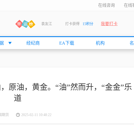
在线咨询
在线
我要打卡
袁友江
打卡获得
15积分
anshan
打卡获得
10积分
袁友江
打卡获得
15积分
据
经纪商
EA下载
机构
名
何小冰
打卡获得
20积分
张尧浠
打卡获得
20积分
何小冰
打卡获得
10积分
袁友江
打卡获得
15积分
油，原油，黄金。“油”然而升，“金金”乐
张尧浠
打卡获得
15积分
道
cccccccccc
打卡获得
20积分
袁友江
打卡获得
10积分
万国期货
2025-02-11 10:48:22
张尧浠
打卡获得
10积分
袁友江
打卡获得
10积分
张尧浠
打卡获得
20积分