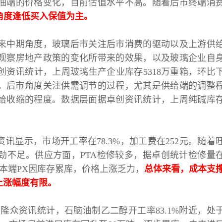
油端的价格变化，目前估值水平不高。随着后市终端消
角度逢低买入保值为主。
来中期角度，玻璃后市关注后市消费的驱动以及上游供
观察房地产政策的变化所带来的效果，以及玻璃企业自
创资讯统计，上周玻璃生产企业库存
5318万重箱，环比
弹。后市角度关注供需调节的过程，尤其是供给端的调整
给收缩的程度。数据层面据卓创资讯统计，上周纯碱库
资讯显示，市场开工率在78.3%，加工费在252元。随着
劲不足。供应方面，PTA检修较多，据卓创统计检修量
成本端PX因库存累库，价格上涨乏力，
总体来看，成本支
上涨幅度有限。
，隆众资讯统计，石脑油制乙二醇开工率83.1%附近，处