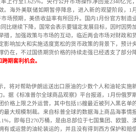
率上行至1.625%。央行公开市场操作净回笼2340亿元
所收敛。海外美联储如期暂停降息，进入新的观望阶段，1
低于市场预期，美债收益率有所回升。国内1月份官方制造
PPI同比继续下降，国常会表示要锚定发展目标，因时因势
举措，加强政策与市场的互动，临近两会市场对财政和
定影响加大和实施适度宽松的货币政策的背景下，预计
撑仍在，不过国债期货价格的持续走强已经透支了部分
和跨期套利机会。
部表示，将对帮助伊朗运送出口原油的少数个人和油轮实施
力。据《标准普尔全球商品观察》平台报道，1月份俄罗
团价格上限之外运营，其中包括15艘最近被列入黑名单
的最大规模制裁。来自标普全球的数据海上商品海事情
.1%，即每日270万桶，是由总部位于七国集团、欧盟、
拥有或运营的油轮装运的，并且没有得到西方保护和赔