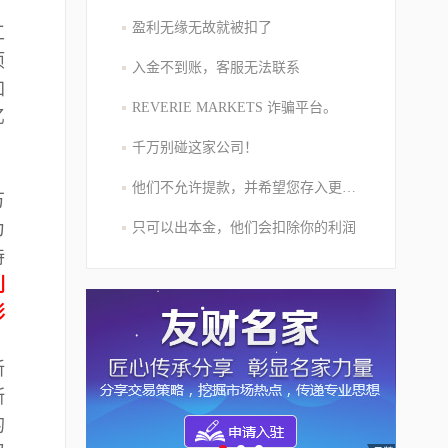
盈利无缘无故就被扣了
工
项
入金不到账，客服无法联系
加
REVERIE MARKETS 诈骗平台。
亿
千万别碰这家公司！
他们不允许提款，并希望您存入更多的资金
万
为
只可以出本金，他们会扣除你的利润
持
利
影
新
斯
的