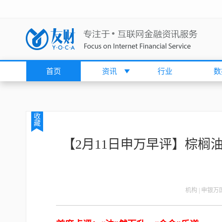
首页
资讯
行业
数
收
藏
【2月11日申万早评】棕榈
机构 | 申银