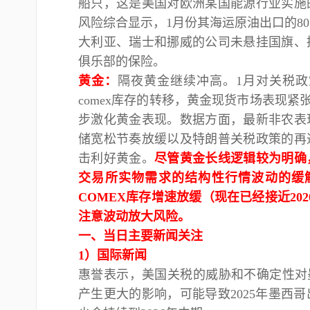
船只，这是美国对欧洲某国能源行业实施
风险综合显示，1月份其海运原油出口的80
大利亚、瑞士和挪威的公司未悬挂国旗、
俱乐部的保险。
黄金
：
隔夜黄金继续冲高。
1月对关税
comex库存的转移，黄金现货市场表现
步激化黄金表现。数据方面，最新非农表
储宽松节奏放缓以及特朗普关税政策的再
击利好黄金。
尽管黄金长线逻辑较为明确
交易所实物需求的结构性行情波动的缓
COMEX库存增速放缓（现在已经接近20
注意波动放大风险。
一、当日主要新闻关注
1）国际新闻
惠誉表示，美国关税的威胁和不确定性对
产生更大的影响，可能导致2025年墨西