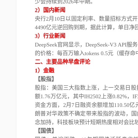
少会持续到2026年中期。
2）国内新闻
央行
2月10日以固定利率、数量招标方式开展
4490亿元逆回购到期，据此计算，单日净回
3）行业新闻
DeepSeek官网显示，DeepSeek-V3
的价格：每百万输入tokens 0.5元（缓存
二
、主要品种早盘评论
1）金融
【股指】
股指：美国三大指数上涨，上一交易日股
额
1.76万亿元，其中IH2502上涨0.82%，IF2
资金方面，2月7日融资余额增加110.50亿
朗普对华政策不确定带来股指的波动，国内
念加持，科技板块预计短期热度相对会比
【国债】