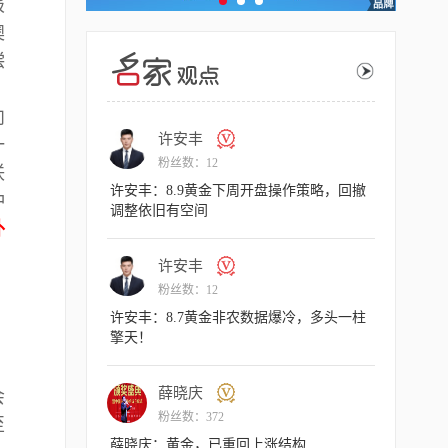
报
澳
偿
向
许安丰
许
一
粉丝数：12
粉丝
联
许安丰：8.9黄金下周开盘操作策略，回撤
许安丰：8
冲
调整依旧有空间
完美大捷！
外
、
许安丰
主
。
粉丝数：12
粉丝
许安丰：8.7黄金非农数据爆冷，多头一柱
主次节奏：
擎天！
呈上行节奏
薛晓庆
主
会
粉丝数：372
粉丝
至
薛晓庆：黄金，已重回上涨结构
主次节奏：8