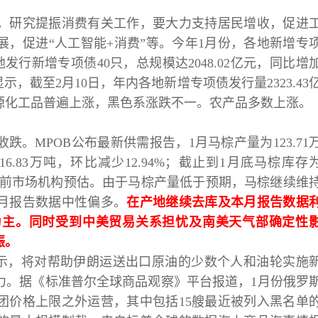
袁友江
打卡获得
15积分
，研究提振消费有关工作，要大力支持居民增收，促进
展，促进
“人工智能+消费”等。今年1月份，各地新增专
袁友江
打卡获得
20积分
发行新增专项债40只，总规模达2048.02亿元，同比增
何小冰
打卡获得
20积分
数据显示，截至2月10日，年内各地新增专项债发行量2323.43
袁友江
打卡获得
20积分
源化工品普遍上涨，黑色系涨跌不一。农产品多数上涨。
张尧浠
打卡获得
10积分
何小冰
打卡获得
10积分
收跌。
MPOB公布最新供需报告，1月马棕产量为123.71
张尧浠
打卡获得
20积分
16.83万吨，环比减少12.94%；截止到1月底马棕库存
何小冰
打卡获得
15积分
幅低于此前市场机构预估。由于马棕产量低于预期，马棕继续维
张尧浠
打卡获得
15积分
月报告数据中性偏多。
在产地继续去库及本月报告数据
张尧浠
打卡获得
10积分
为主。同时受到中美贸易关系担忧及南美天气部确定性
袁友江
打卡获得
20积分
振。
张尧浠
打卡获得
15积分
部表示，将对帮助伊朗运送出口原油的少数个人和油轮实施
力。据《标准普尔全球商品观察》平台报道，1月份俄罗
袁友江
打卡获得
10积分
团价格上限之外运营，其中包括15艘最近被列入黑名单
张尧浠
打卡获得
20积分