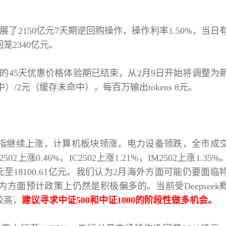
了2150亿元7天期逆回购操作，操作利率1.50%，当日
笼2340亿元。
 API服务的45天优惠价格体验期已结束，从2月9日开始将调整为
命中）/2元（缓存未命中），每百万输出tokens 8元。
指继续上涨，计算机板块领涨，电力设备领跌，全市成
502上涨0.46%，IC2502上涨1.21%，IM2502上涨1.35%
元至18100.61亿元。我们认为2月海外方面可能仍要面临
方面预计政策上仍然是积极偏多的。当前受Deepseek
较高，
建议寻求中证
500和中证1000的阶段性做多机会。