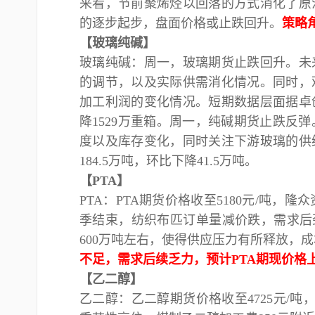
来看，节前聚烯烃以回落的方式消化了原
的逐步起步，盘面价格或止跌回升。
策略
【玻璃纯碱】
玻璃纯碱：
周一，玻璃期货止跌回升。未
的调节，以及实际供需消化情况。同时，
加工利润的变化情况。短期数据层面据卓
降1529万重箱。周一，纯碱期货止跌反
度以及库存变化，同时关注下游玻璃的供
184.5万吨，环比下降41.5万吨。
【
PTA】
PTA：PTA期货价格收至5
180
元
/吨，隆众
季结束，纺织布匹订单量减价跌，需求后
600万吨左右，使得供应压力有所释放，
不足，需求后续乏力，预计
PTA期现价格
【乙二醇】
乙二醇：乙二醇期货价格收至
47
25
元
/吨