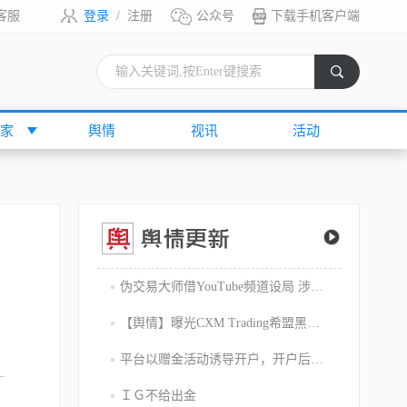
客服
登录
/
注册
公众号
下载手机客户端
索
家
舆情
视讯
活动
伪交易大师借YouTube频道设局 涉嫌1800万美元庞氏骗局
【舆情】曝光CXM Trading希盟黑幕：平台擅自下单 异常交易致30多万美金账户爆仓 客户资金遭无故转移
平台以赠金活动诱导开户，开户后入金容易出金难，难细究
ＩＧ不给出金