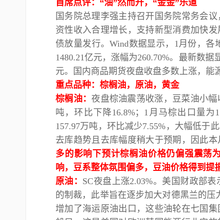
首席点评：
“油”然而升，“金金”乐道
国务院总理李强主持召开国务院常务会议
资性收入合理增长，支持新型消费加快发
债放量发行。Wind数据显示，1月份，各地
1480.21亿元，涨幅为260.70%。最新
元。国内商品期货夜盘收盘多数上涨，能
重点品种：
棕榈油，原油，黄金
棕榈油：
夜盘棕油震荡收涨，豆菜油小幅
吨，环比下降16.8%；1月马棕出口量为1
157.97万吨，环比减少7.55%，大
去库趋势且去库幅度稍大于预期，因此本
多的影响下预计棕榈油价格仍偏强震荡
响，豆系整体氛围偏多，豆油价格得到提
原油：
SC夜盘上涨2.03%。美国财政
的制裁，此举旨在逐步加大对德黑兰的压
增加了海运原油出口，这些油轮在七国集