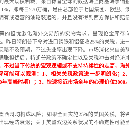
的最大规模制裁。来自标普全球的数据海上商品海事情
何小冰
打卡获得
10积分
.1%，即每日270万桶，是由总部位于七国集团、欧盟、
张尧浠
打卡获得
20积分
拥有或运营的油轮装运的，并且没有得到西方保护和赔
何小冰
打卡获得
20积分
政策的担忧激化海外交易所的实物需求，呈现伦金库存
紧张。昨日特朗普下令对进口钢铁和铝征收25%的关税，进
现略不及预期，不过失业率出现下降。市场消化来自美
通胀担忧后，特朗普政策不确定性以及关税冲击对经济
，
不过当下传统的宏观逻辑或不支持持续性的走高，海
解可能可以观测：
1、相关关税政策进一步明朗化；2
20年高峰时期）；3、快速接近市场全年的心理价位3000
墨西哥均构成风险；如果全面实施
25%的美国关税，将
哥出现经济衰退；关于美墨双边关系状况的不确定性可能