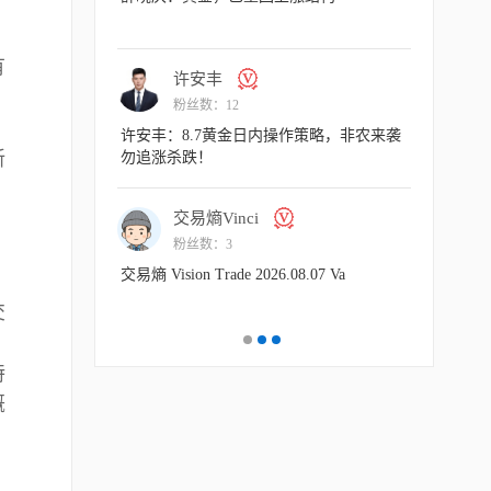
有
许安丰
许
粉丝数：12
粉丝
许安丰：8.7黄金日内操作策略，非农来袭
许安丰：8
新
勿追涨杀跌！
短空一下！
交易熵Vinci
许
粉丝数：3
粉丝
交易熵 Vision Trade 2026.08.07 Va
许安丰：8
气扬但藏凶
交
。
特
概