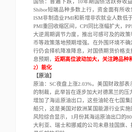
国债：普遍下跌，
10年期国债活跃券收益
Shibor短端品种多数上行，资金面有
ISM非制造业PMI和新增非农就业人数
PMI重回收缩区间，CPI同比涨幅扩大，
大逆周期调节力度，推出可感可及的政策
币等政策落地预期增强。在外围环境不确
行仍会择机降准降息，对国债期货价格支
息预期，
近期高位波动加大，关注跨品种
2）能化
【原油】
原油：
SC夜盘上涨2.03%。美国财政
的制裁，此举旨在逐步加大对德黑兰的压
增加了海运原油出口，这些油轮在七国集
船只，这是美国对欧洲某国能源行业实施
风险综合显示，1月份其海运原油出口的80
大利亚、瑞士和挪威的公司未悬挂国旗、