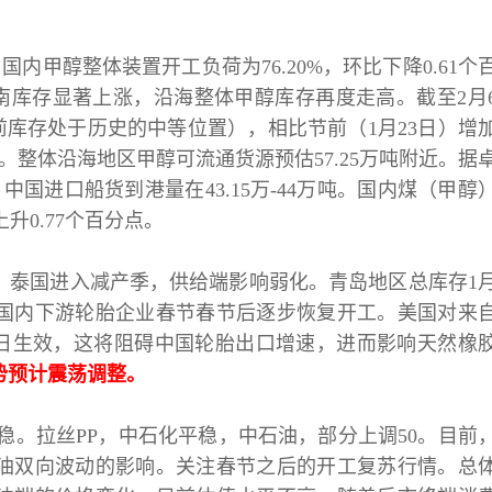
日，国内甲醇整体装置开工负荷为76.20%，环比下降0.61个
华南库存显著上涨，沿海整体甲醇库存再度走高。截至2月
目前库存处于历史的中等位置），相比节前（1月23日）增
.01%。整体沿海地区甲醇可流通货源预估57.25万吨附近。据
中国进口船货到港量在43.15万-44万吨。国内煤（甲醇
升0.77个百分点。
，泰国进入减产季，供给端影响弱化。青岛地区总库存
1
国内下游轮胎企业春节春节后逐步恢复开工。美国对来
1日生效，这将阻碍中国轮胎出口增速，进而影响天然橡
势预计震荡调整。
稳。拉丝PP，中石化平稳，中石油，部分上调50。目前
油双向波动的影响。关注春节之后的开工复苏行情。总