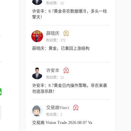
粉丝数：12
粉丝
许安丰：8.7黄金非农数据爆冷，多头一柱
主次节奏：
擎天！
呈上行节奏
薛晓庆
主
此
粉丝数：372
粉丝
薛晓庆：黄金，已重回上涨结构
主次节奏：8
许安丰
许
粉丝数：12
粉丝
许安丰：8.7黄金日内操作策略，非农来袭
许安丰：8
勿追涨杀跌！
短空一下！
交易熵Vinci
许
粉丝数：3
粉丝
交易熵 Vision Trade 2026.08.07 Va
许安丰：8
气扬但藏凶