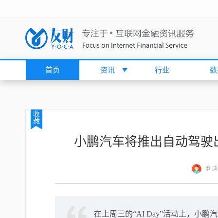
首页
资讯
行业
数
收
藏
小鹏汽车将推出自动驾驶出
利迪
在上周三的“AI Day”活动上，