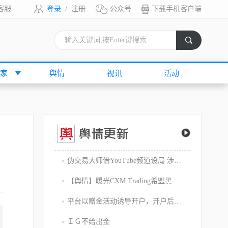
客服
登录
/
注册
公众号
下载手机客户端
索
家
舆情
视讯
活动
伪交易大师借YouTube频道设局 涉嫌1800万美元庞氏骗局
【舆情】曝光CXM Trading希盟黑幕：平台擅自下单 异常交易致30多万美金账户爆仓 客户资金遭无故转移
平台以赠金活动诱导开户，开户后入金容易出金难，难细究
ＩＧ不给出金