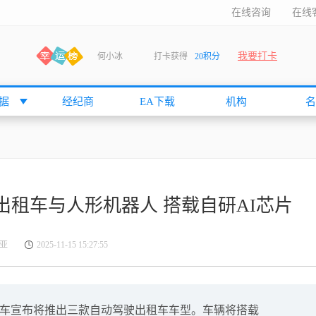
在线咨询
在线
何小冰
打卡获得
20积分
我要打卡
袁友江
打卡获得
15积分
anshan
打卡获得
10积分
据
经纪商
EA下载
机构
名
袁友江
打卡获得
15积分
何小冰
打卡获得
20积分
张尧浠
打卡获得
20积分
何小冰
打卡获得
10积分
袁友江
打卡获得
15积分
租车与人形机器人 搭载自研AI芯片
张尧浠
打卡获得
15积分
cccccccccc
打卡获得
20积分
亚
2025-11-15 15:27:55
袁友江
打卡获得
10积分
张尧浠
打卡获得
10积分
袁友江
打卡获得
10积分
小鹏汽车宣布将推出三款自动驾驶出租车车型。车辆将搭载