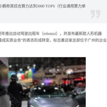
张尧浠
打卡获得
20积分
片，小鹏称其综合算力达到3000 TOPS（行业通用算力单
袁友江
打卡获得
15积分
。
袁友江
打卡获得
20积分
何小冰
打卡获得
20积分
袁友江
打卡获得
20积分
推出自动驾驶出租车（robotaxi），并发布最新款人形机器
张尧浠
打卡获得
10积分
难成实质业务”的表态形成转变，标志着这家总部位于广州的企业
何小冰
打卡获得
10积分
张尧浠
打卡获得
20积分
何小冰
打卡获得
15积分
张尧浠
打卡获得
15积分
张尧浠
打卡获得
10积分
袁友江
打卡获得
20积分
张尧浠
打卡获得
15积分
袁友江
打卡获得
10积分
张尧浠
打卡获得
20积分