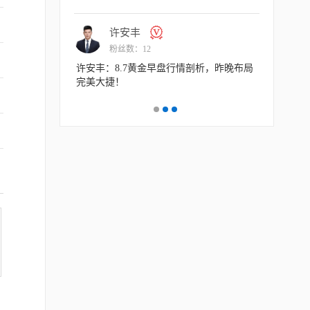
许安丰
交易
粉丝数：12
粉丝
许安丰：8.7黄金早盘行情剖析，昨晚布局
交易熵 Vision
完美大捷！