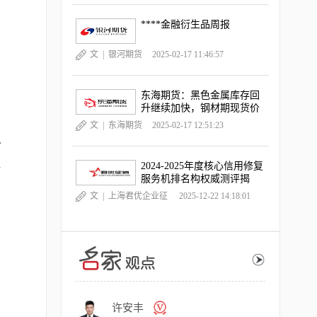
****金融衍生品周报
文 |
银河期货
2025-02-17 11:46:57
东海期货：黑色金属库存回
升继续加快，钢材期现货价
格跌幅扩大
文 |
东海期货
2025-02-17 12:51:23
阶
地
2024-2025年度核心信用修复
服务机排名构权威测评揭
晓，《中国晨报》独家深度
文 |
上海君优企业征
2025-12-22 14:18:01
观察
信服务有限公司
许安丰
主