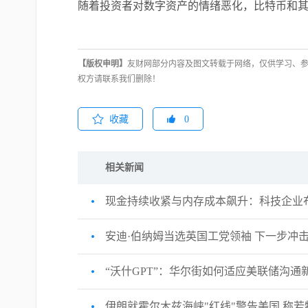
随着投资者对数字资产的情绪恶化，比特币和
【版权申明】
友财网部分内容及图文转载于网络，仅供学习、
权方请联系我们删除！
收藏
0
相关新闻
现金持续收紧与内存成本飙升：科技企业布
安迪·伯纳姆当选英国工党领袖 下一步冲
“沃什GPT”：华尔街如何适应美联储沟通
伊朗就霍尔木兹海峡"红线"警告美国 称