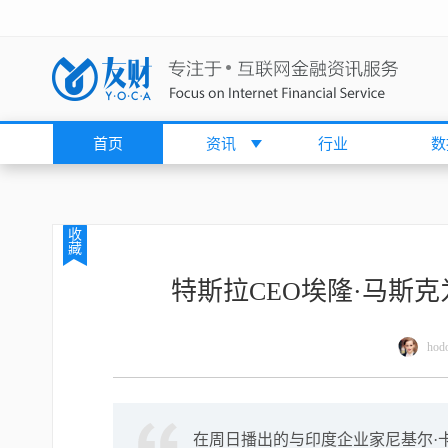
首页
资讯
行业
数
收
藏
特斯拉CEO埃隆·马斯克
hodo
在周日播出的与印度企业家尼基尔·卡马斯