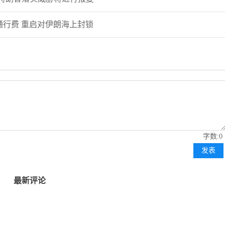
粉丝数：12
许安丰：8.7黄金非农数
通行费 重启对伊朗海上封锁
擎天！
薛晓庆
粉丝数：372
薛晓庆：黄金，已重回上
许安丰
粉丝数：12
字数:0
许安丰：8.7黄金日内操
发表
勿追涨杀跌！
最新评论
交易熵Vinci
粉丝数：3
交易熵 Vision Trade 2026.0