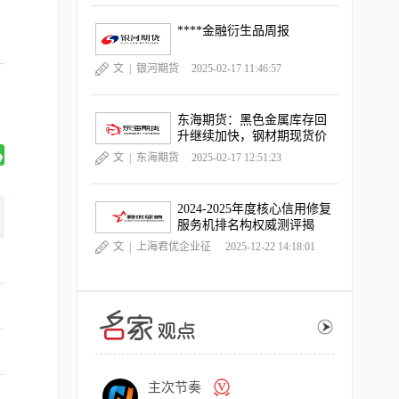
****金融衍生品周报
文 |
银河期货
2025-02-17 11:46:57
东海期货：黑色金属库存回
升继续加快，钢材期现货价
格跌幅扩大
文 |
东海期货
2025-02-17 12:51:23
2024-2025年度核心信用修复
服务机排名构权威测评揭
晓，《中国晨报》独家深度
文 |
上海君优企业征
2025-12-22 14:18:01
观察
信服务有限公司
主次节奏
主