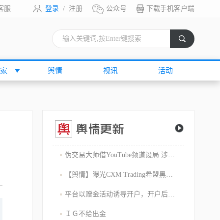
客服
登录
/
注册
公众号
下载手机客户端
索
家
舆情
视讯
活动
伪交易大师借YouTube频道设局 涉嫌1800万美元庞氏骗局
【舆情】曝光CXM Trading希盟黑幕：平台擅自下单 异常交易致30多万美金账户爆仓 客户资金遭无故转移
平台以赠金活动诱导开户，开户后入金容易出金难，难细究
ＩＧ不给出金