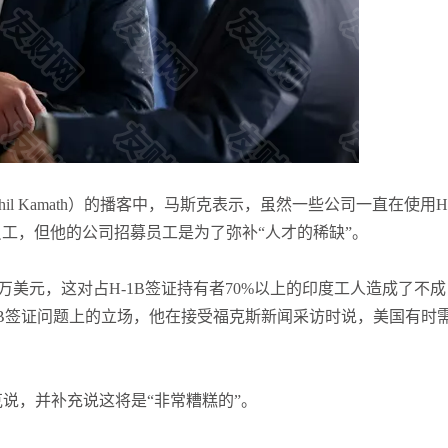
袁友江
打卡获得
10积分
张尧浠
打卡获得
20积分
何小冰
打卡获得
10积分
il Kamath）的播客中，马斯克表示，虽然一些公司一直在使用H
员工，但他的公司招募员工是为了弥补“人才的稀缺”。
0万美元，这对占H-1B签证持有者70%以上的印度工人造成了不成
-B签证问题上的立场，他在接受福克斯新闻采访时说，美国有时
克说，并补充说这将是“非常糟糕的”。