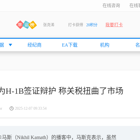
在线咨询
在线
我要打卡
张尧浠
打卡获得
20积分
何小冰
打卡获得
20积分
袁友江
打卡获得
15积分
据
经纪商
EA下载
机构
名
anshan
打卡获得
10积分
袁友江
打卡获得
15积分
何小冰
打卡获得
20积分
张尧浠
打卡获得
20积分
为H-1B签证辩护 称关税扭曲了市场
何小冰
打卡获得
10积分
袁友江
打卡获得
15积分
r
2025-12-07 09:33:54
张尧浠
打卡获得
15积分
cccccccccc
打卡获得
20积分
袁友江
打卡获得
10积分
（Nikhil Kamath）的播客中，马斯克表示，虽然
张尧浠
打卡获得
10积分