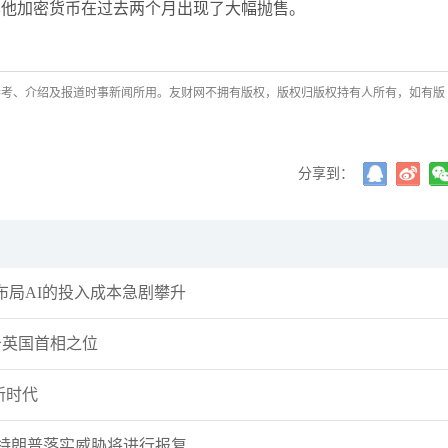
其他加密货币在过去两个月出现了大幅抛售。
参考、介绍及报道时事新闻所用。友财网不拥有版权，版权归版权持有人所有，如有版
分享到：
局AI的投入成本急剧攀升
击英国首相之位
新时代
许安丰
若特朗普落实威胁将进行报复