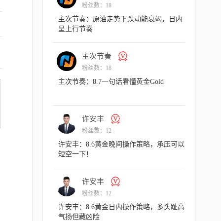
粉丝数：18
粉丝
据爆冷，多头一柱
主次节奏：原油走势下跌动能衰竭，日内
主次节奏：
呈上行节奏
现强势
主次节奏
许
粉丝数：18
粉丝
涨结构
主次节奏：8.7一句话看懂黄金Gold
许安丰：8
反弹看涨不
许安丰
主
粉丝数：12
粉丝
作策略，非农来袭
许安丰：8.6黄金晚间操作策略，承压可以
主次节奏：8
短空一下！
许安丰
许
粉丝数：12
粉丝
8.07 Va
许安丰：8.6黄金日内操作策略，多头趾高
许安丰：8
气扬但藏凶险
切勿高位追