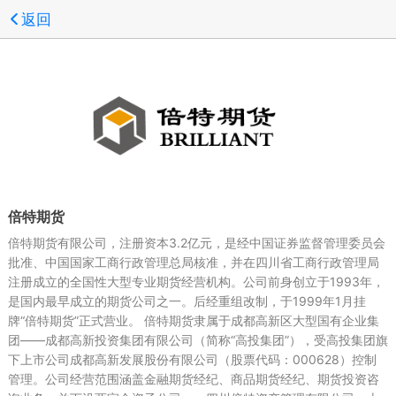
返回
倍特期货
倍特期货有限公司，注册资本3.2亿元，是经中国证券监督管理委员会
批准、中国国家工商行政管理总局核准，并在四川省工商行政管理局
注册成立的全国性大型专业期货经营机构。公司前身创立于1993年，
是国内最早成立的期货公司之一。后经重组改制，于1999年1月挂
牌“倍特期货”正式营业。 倍特期货隶属于成都高新区大型国有企业集
团——成都高新投资集团有限公司（简称“高投集团”），受高投集团旗
下上市公司成都高新发展股份有限公司（股票代码：000628）控制
管理。公司经营范围涵盖金融期货经纪、商品期货经纪、期货投资咨